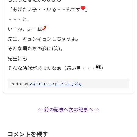
「あげたい子・・いる・・んです
」
・・・と。
いーね、いーね
先生、キュンキュンしちゃうよ。
そんな君たちの姿に(笑)。
先生にも
そんな時代があったなぁ（遠い目・・・
）
Posted by
マキ･エコール･ド･バレエ
子ども
← 前の記事へ
次の記事へ →
コメントを残す