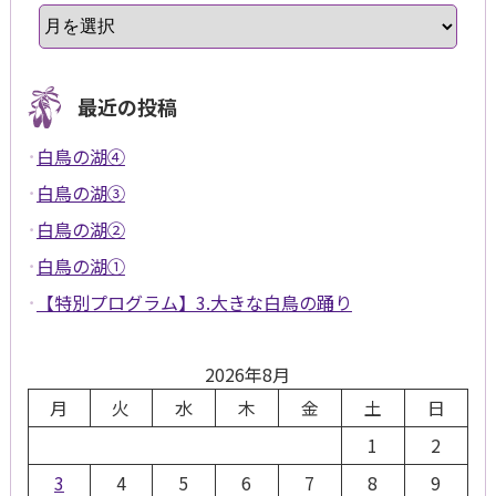
最近の投稿
白鳥の湖④
白鳥の湖③
白鳥の湖②
白鳥の湖①
【特別プログラム】3.大きな白鳥の踊り
2026年8月
月
火
水
木
金
土
日
1
2
3
4
5
6
7
8
9