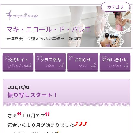
カテゴリ
マキ・エコール・ド・バレエ
身体を美しく整えるバレエ教室 静岡市
公式サイト
クラス案内
お知らせ
お問い合わせ
2011/10/02
振り写しスタート！
さぁ
１０月です
気合いの１０月が始まりました