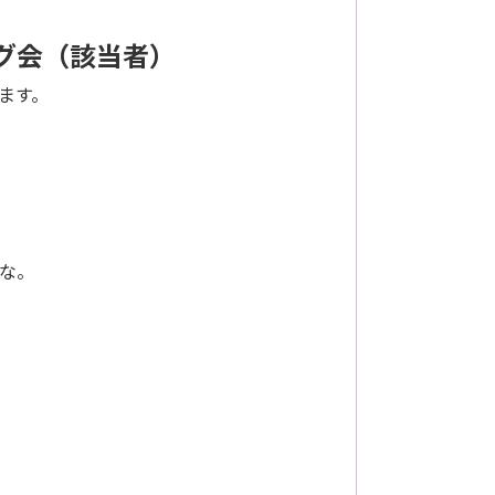
ング会（該当者）
ます。
。
な。