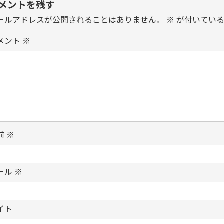
メントを残す
ールアドレスが公開されることはありません。
※
が付いている
メント
※
前
※
ール
※
イト