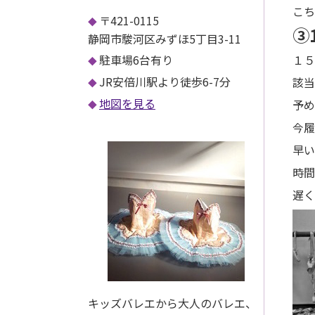
こち
〒421-0115
③
静岡市駿河区みずほ5丁目3-11
駐車場6台有り
１５
JR安倍川駅より徒歩6-7分
該当
地図を見る
予め
今履
早い
時間
遅く
キッズバレエから大人のバレエ、