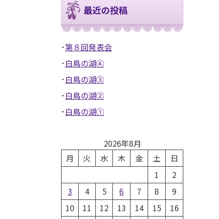
最近の投稿
第８回発表会
白鳥の湖④
白鳥の湖③
白鳥の湖②
白鳥の湖①
2026年8月
月
火
水
木
金
土
日
1
2
3
4
5
6
7
8
9
10
11
12
13
14
15
16