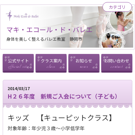
カテゴリ
マキ・エコール・ド・バレエ
身体を美しく整えるバレエ教室 静岡市
公式サイト
クラス案内
お知らせ
お問い合わせ
2014/03/17
H２６年度 新規ご入会について（子ども）
キッズ 【キューピットクラス】
対象年齢：年少児３歳～小学低学年