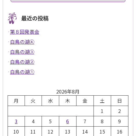
最近の投稿
第８回発表会
白鳥の湖④
白鳥の湖③
白鳥の湖②
白鳥の湖①
2026年8月
月
火
水
木
金
土
日
1
2
3
4
5
6
7
8
9
10
11
12
13
14
15
16