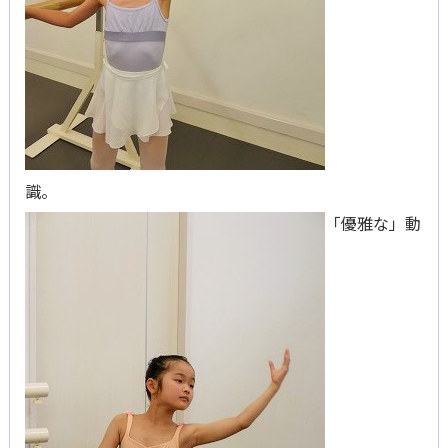
識。
「優雅な」動